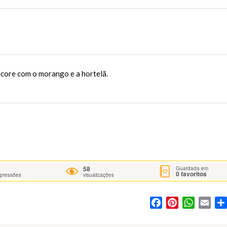
ecore com o morango e a hortelã.
58
Guardada em
0
favoritos
mpressões
visualizações
Facebook
Pinterest
WhatsA
Ema