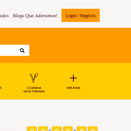
ades
Blogs Que Adoramos!
Login / Registo
S
COZINHA
VER MAIS
VEGETARIANA