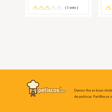
( 1 voto )
Damos-lhe as boas vinda
de petiscar. Partilhe as