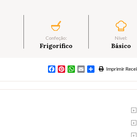
Confeção:
Nível:
Frigorífico
Básico
Facebook
Pinterest
WhatsApp
Email
Partilhar
Imprimir Recei
+
+
+