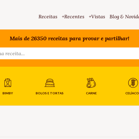
Receitas
+Recentes
+Vistas
Blog & Novid
Mais de 26350 receitas para provar e partilhar!
BIMBY
BOLOS E TORTAS
CARNE
CELÍACO