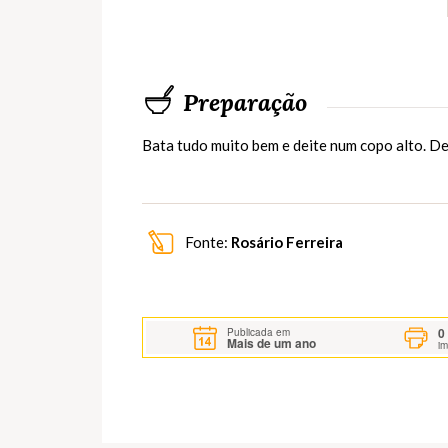
Preparação
Bata tudo muito bem e deite num copo alto. D
Fonte:
Rosário Ferreira
0
Publicada em
Mais de um ano
i