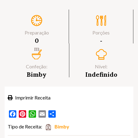
Preparação
Porções
0
‐
m
Confeção:
Nível:
Bimby
Indefinido
Imprimir Receita
Facebook
Pinterest
WhatsApp
Email
Partilhar
Tipo de Receita:
Bimby