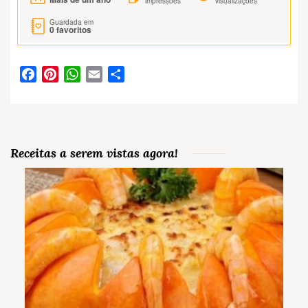
impressões
visualizações
Guardada em
0
favoritos
Facebook
Pinterest
WhatsApp
Email
Partilhar
Receitas a serem vistas agora!