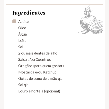
Ingredientes
+
Azeite
Óleo
Água
Leite
Sal
2
ou mais dentes de alho
Salsa e/ou Coentros
Óregãos (para quem gostar)
Mostarda e/ou Ketchup
Gotas de sumo de Limão q.b.
Sal q.b.
Louro e hortelã (opcional)