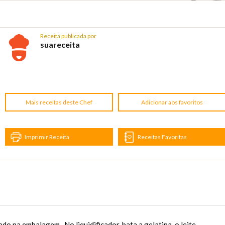
Receita publicada por
suareceita
Mais receitas deste Chef
Adicionar aos favoritos
Imprimir Receita
Receitas Favoritas
 na embalagem. ,No liquidificador, bata a gelatina, o leite