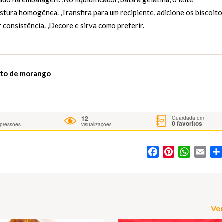
stura homogênea. ,Transfira para um recipiente, adicione os biscoit
 consistência. ,Decore e sirva como preferir.
ito de morango
12
Guardada em
0
favoritos
mpressões
visualizações
Facebook
Pinterest
WhatsA
Ema
Ver