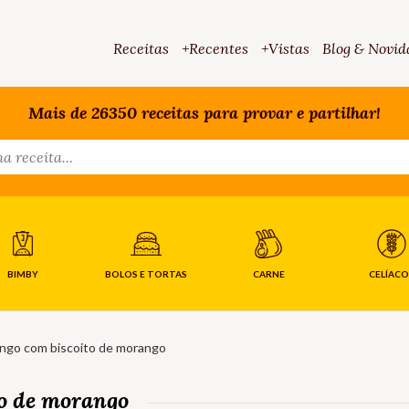
Receitas
+Recentes
+Vistas
Blog & Novid
Mais de 26350 receitas para provar e partilhar!
BIMBY
BOLOS E TORTAS
CARNE
CELÍACO
go com biscoito de morango
o de morango