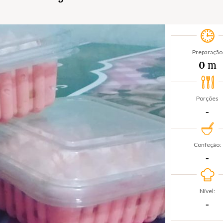
Preparação
m
0
Porções
‐
Confeção:
‐
Nível:
‐