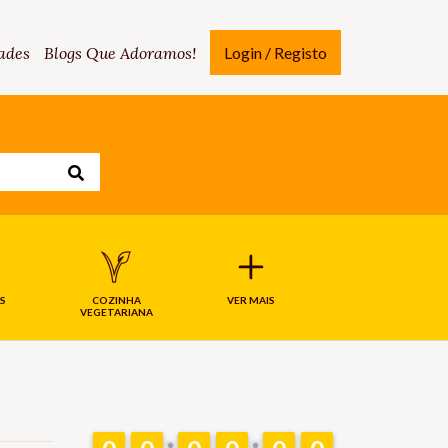
ades
Blogs Que Adoramos!
Login / Registo
S
COZINHA
VER MAIS
VEGETARIANA