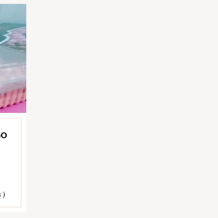
GO
 )