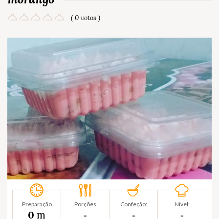
( 0 votos )
Preparação
Porções
Confeção:
Nível:
m
0
‐
‐
‐