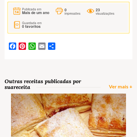
0
23
Publicada em
Mais de um ano
impressões
visualizações
Guardada em
0
favoritos
Facebook
Pinterest
WhatsApp
Email
Partilhar
Outras receitas publicadas por
suareceita
Ver mais +