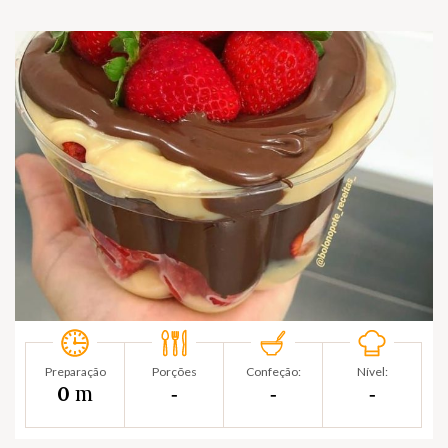
Preparação
Porções
Confeção:
Nível:
m
0
‐
‐
‐