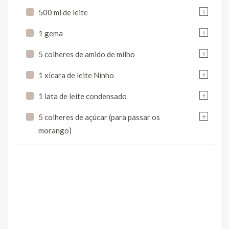
+
500 ml de leite
+
1 gema
+
5 colheres de amido de milho
+
1 xícara de leite Ninho
+
1 lata de leite condensado
+
5 colheres de açúcar (para passar os
morango)