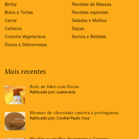
Bimby
Receitas de Massas
Bolos e Tortas
Receitas especiais
Carne
Saladas e Molhos
Celíacos
Sopas
Cozinha Vegetariana
Sumos e Bebidas
Doces e Sobremesas
Mais recentes
Bolo de fubá com flocão
Publicado por: suareceita
Mousse de chocolate caseira à portuguesa
Publicado por: Cooker Paulo Cruz
Moelas ao molho de tomate e Cerveja