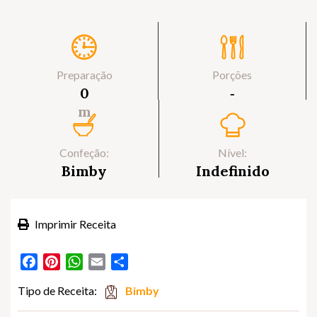
Preparação
Porções
0
‐
m
Confeção:
Nível:
Bimby
Indefinido
Imprimir Receita
Facebook
Pinterest
WhatsApp
Email
Partilhar
Tipo de Receita:
Bimby