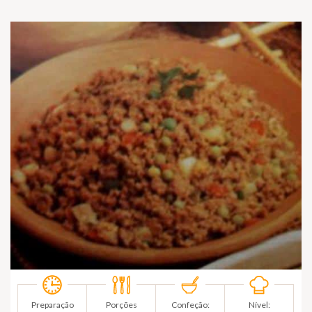
Preparação
Porções
Confeção:
Nível: