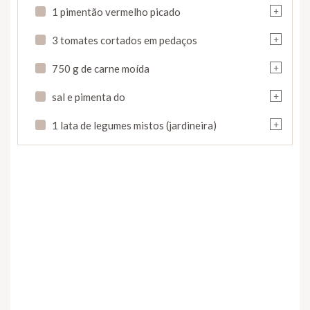
+
1 pimentão vermelho picado
+
3 tomates cortados em pedaços
+
750 g de carne moída
+
sal e pimenta do
+
1 lata de legumes mistos (jardineira)