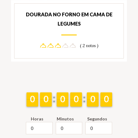
DOURADA NO FORNO EM CAMA DE
LEGUMES
( 2 votos )
9
9
0
0
9
9
0
0
9
9
0
0
9
9
0
0
9
9
0
0
9
9
0
0
Horas
Minutos
Segundos