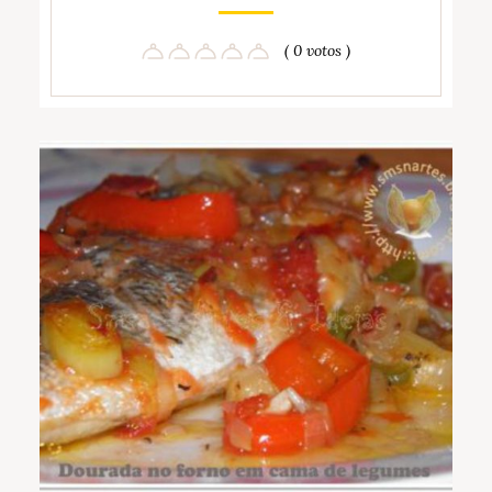
( 0 votos )