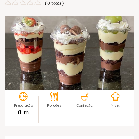
( 0 votos )
Preparação
Porções
Confeção:
Nível:
m
0
‐
‐
‐