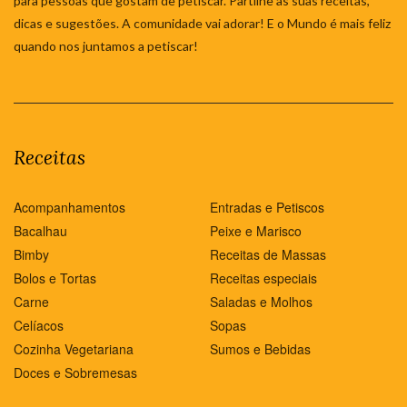
para pessoas que gostam de petiscar. Partilhe as suas receitas,
dicas e sugestões. A comunidade vai adorar! E o Mundo é mais feliz
quando nos juntamos a petiscar!
Receitas
Acompanhamentos
Entradas e Petiscos
Bacalhau
Peixe e Marisco
Bimby
Receitas de Massas
Bolos e Tortas
Receitas especiais
Carne
Saladas e Molhos
Celíacos
Sopas
Cozinha Vegetariana
Sumos e Bebidas
Doces e Sobremesas