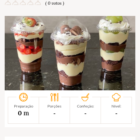
( 0 votos )
Preparação
Porções
Confeção:
Nível:
m
0
‐
‐
‐