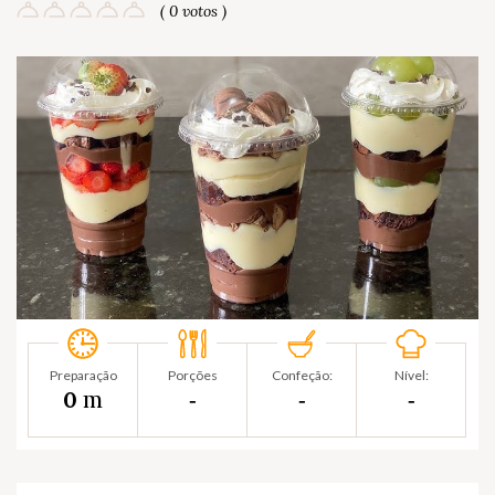
( 0 votos )
Preparação
Porções
Confeção:
Nível:
m
0
‐
‐
‐