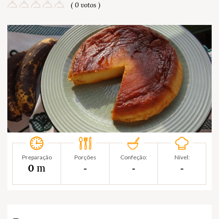
( 0 votos )
Preparação
Porções
Confeção:
Nível:
m
0
‐
‐
‐