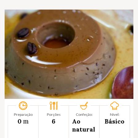
Preparação
Porções
Confeção:
Nível:
m
0
6
Ao
Básico
natural