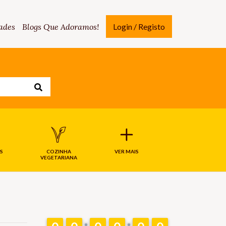
ades
Blogs Que Adoramos!
Login / Registo
S
COZINHA
VER MAIS
VEGETARIANA