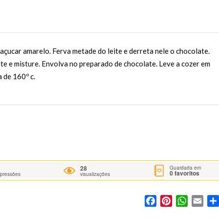
çucar amarelo. Ferva metade do leite e derreta nele o chocolate.
ite e misture. Envolva no preparado de chocolate. Leve a cozer em
 de 160º c.
28
Guardada em
0
favoritos
mpressões
visualizações
Facebook
Pinterest
WhatsA
Ema