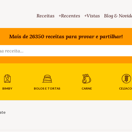
Receitas
+Recentes
+Vistas
Blog & Novid
Mais de 26350 receitas para provar e partilhar!
BIMBY
BOLOS E TORTAS
CARNE
CELÍACO
ate