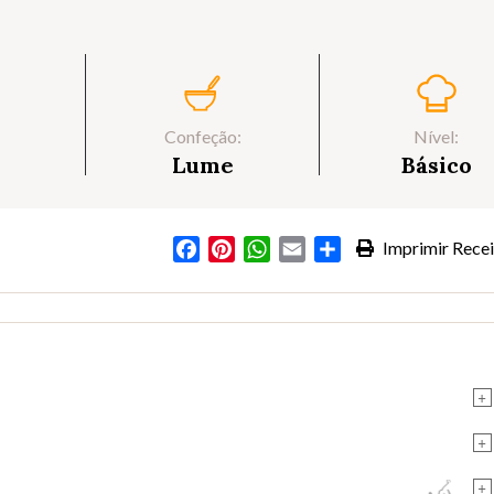
Confeção:
Nível:
Lume
Básico
Facebook
Pinterest
WhatsApp
Email
Partilhar
Imprimir Recei
s
+
+
+