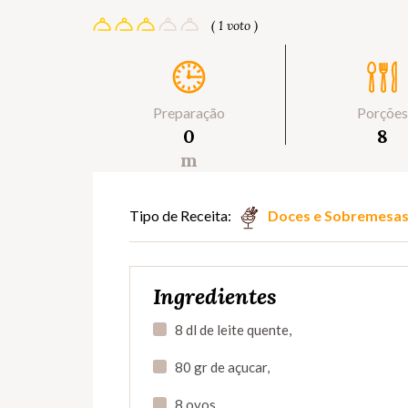
( 1 voto )
Preparação
Porções
0
8
m
Tipo de Receita:
Doces e Sobremesa
Ingredientes
8 dl de leite quente,
80 gr de açucar,
8 ovos,