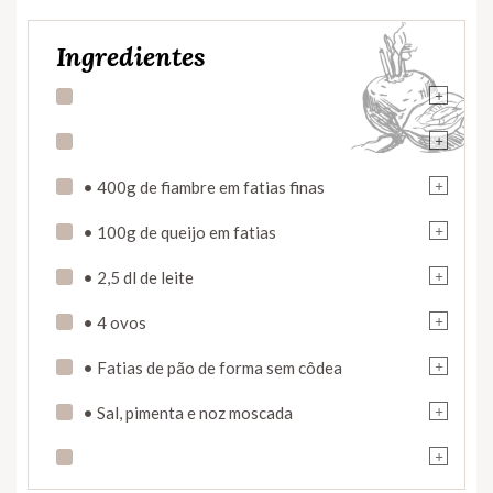
Ingredientes
+
+
+
• 400g de fiambre em fatias finas
+
• 100g de queijo em fatias
+
• 2,5 dl de leite
+
• 4 ovos
+
• Fatias de pão de forma sem côdea
+
• Sal, pimenta e noz moscada
+