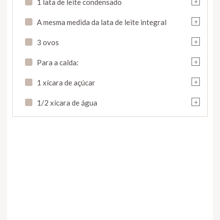
+
1 lata de leite condensado
+
A mesma medida da lata de leite integral
+
3 ovos
+
Para a calda:
+
1 xícara de açúcar
+
1/2 xícara de água