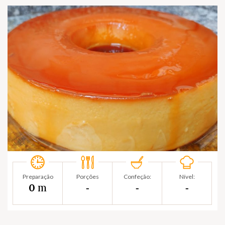
Preparação
Porções
Confeção:
Nível:
m
0
‐
‐
‐