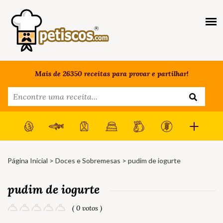
Mais de 26350 receitas para provar e partilhar!
Página Inicial
>
Doces e Sobremesas
> pudim de iogurte
pudim de iogurte
( 0 votos )