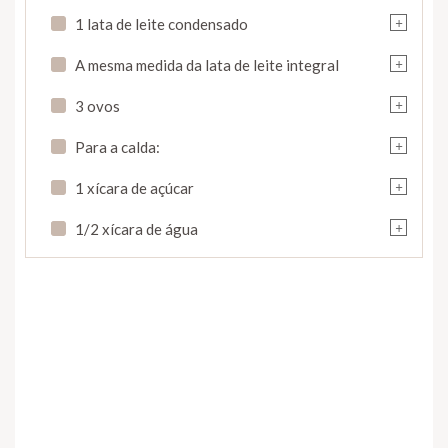
+
1 lata de leite condensado
+
A mesma medida da lata de leite integral
+
3 ovos
+
Para a calda:
+
1 xícara de açúcar
+
1/2 xícara de água