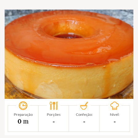
Preparação
Porções
Confeção:
Nível:
m
0
‐
‐
‐