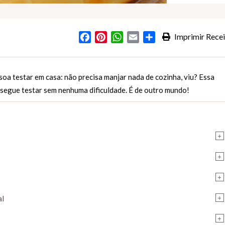
Facebook
Pinterest
WhatsApp
Email
Partilhar
Imprimir Recei
s
soa testar em casa: não precisa manjar nada de cozinha, viu? Essa
nsegue testar sem nenhuma dificuldade. É de outro mundo!
+
+
+
+
al
+