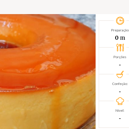
Preparação
m
0
Porções
‐
Confeção:
‐
Nível:
‐