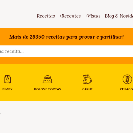
Receitas
+Recentes
+Vistas
Blog & Novid
Mais de 26350 receitas para provar e partilhar!
BIMBY
BOLOS E TORTAS
CARNE
CELÍACO
e