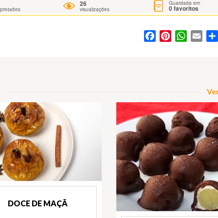
26
Guardada em
0
favoritos
mpressões
visualizações
Facebook
Pinterest
WhatsA
Ema
Ver
DOCE DE MAÇÃ