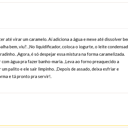
er até virar um caramelo. Aí adiciona a água e mexe até dissolver be
ha bem, viu?. ,No liquidificador, coloca o iogurte, o leite condensad
turadinho. ,Agora, é só despejar essa mistura na forma caramelizada.
r com água pra fazer banho-maria. ,Leva ao forno preaquecido a
m palito e ele sair limpinho. ,Depois de assado, deixa esfriar e
rma e tá pronto pra servir!.