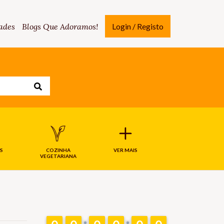
ades
Blogs Que Adoramos!
Login / Registo
S
COZINHA
VER MAIS
VEGETARIANA