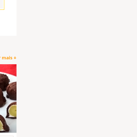
pp
il
Partilhar
 mais +