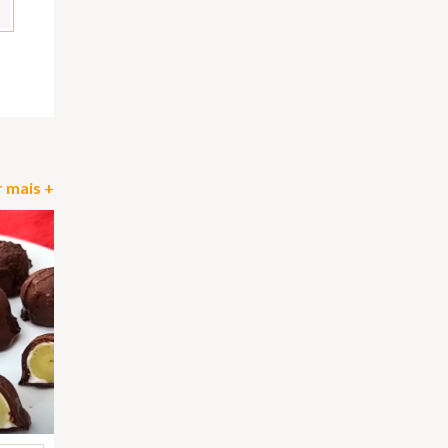
pp
il
Partilhar
 mais +