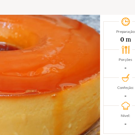
Preparação
m
0
Porções
‐
Confeção:
‐
Nível:
‐