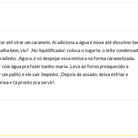
er até virar um caramelo. Aí adiciona a água e mexe até dissolver be
ha bem, viu?. ,No liquidificador, coloca o iogurte, o leite condensad
turadinho. ,Agora, é só despejar essa mistura na forma caramelizada.
r com água pra fazer banho-maria. ,Leva ao forno preaquecido a
m palito e ele sair limpinho. ,Depois de assado, deixa esfriar e
rma e tá pronto pra servir!.