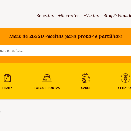
Receitas
+Recentes
+Vistas
Blog & Novid
Mais de 26350 receitas para provar e partilhar!
BIMBY
BOLOS E TORTAS
CARNE
CELÍACO
e