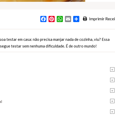
Facebook
Pinterest
WhatsApp
Email
Partilhar
Imprimir Recei
s
soa testar em casa: não precisa manjar nada de cozinha, viu? Essa
nsegue testar sem nenhuma dificuldade. É de outro mundo!
+
+
+
+
al
+