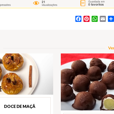
21
Guardada em
0
favoritos
mpressões
visualizações
Facebook
Pinterest
WhatsA
Ema
Ver
DOCE DE MAÇÃ