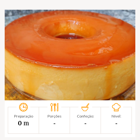
Preparação
Porções
Confeção:
Nível:
m
0
‐
‐
‐