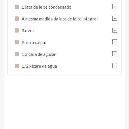
+
1 lata de leite condensado
+
A mesma medida da lata de leite integral
+
3 ovos
+
Para a calda:
+
1 xícara de açúcar
+
1/2 xícara de água