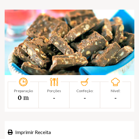
Preparação
Porções
Confeção:
Nível:
m
0
‐
‐
‐
Imprimir Receita