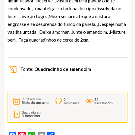
liquidificador. ,Reserve. ,Misture em uma panela o leite
condensado, a manteiga e a farinha de trigo dissolvida no
leite. ,Leve ao fogo. ,Mexa sempre até que a mistura
engrosse e se desprenda do fundo da panela. ,Despeje numa
vasilha untada. ,Deixe amornar. ,Junte o amendoim. ,Misture
bem. ,Faça quadradinhos de cerca de 2cm.
Fonte:
Quadradinho de amendoim
0
42
Publicada em
Mais de um ano
impressões
visualizações
Guardada em
0
favoritos