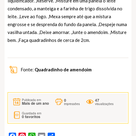
liquidificador. ,Reserve. ,Misture em uma panela o leite
condensado, a manteiga e a farinha de trigo dissolvida no
leite. ,Leve ao fogo. ,Mexa sempre até que a mistura
engrosse e se desprenda do fundo da panela. ,Despeje numa
vasilha untada. ,Deixe amornar. ,Junte o amendoim. ,Misture
bem. ,Faça quadradinhos de cerca de 2cm.
Fonte:
Quadradinho de amendoim
0
47
Publicada em
Mais de um ano
impressões
visualizações
Guardada em
0
favoritos