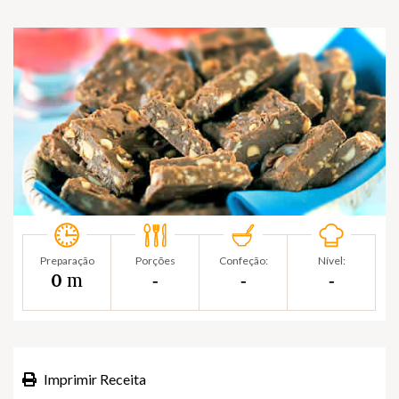
Preparação
Porções
Confeção:
Nível:
m
0
‐
‐
‐
Imprimir Receita