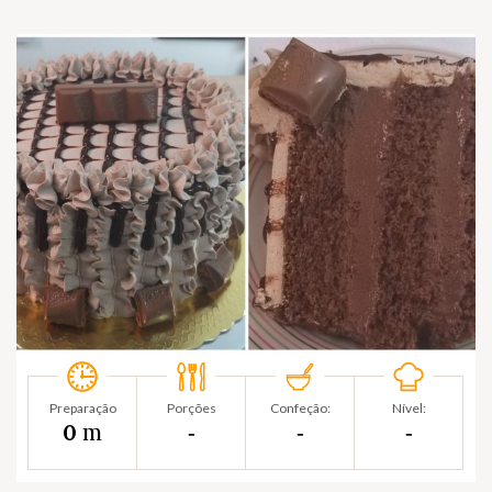
Preparação
Porções
Confeção:
Nível:
m
0
‐
‐
‐