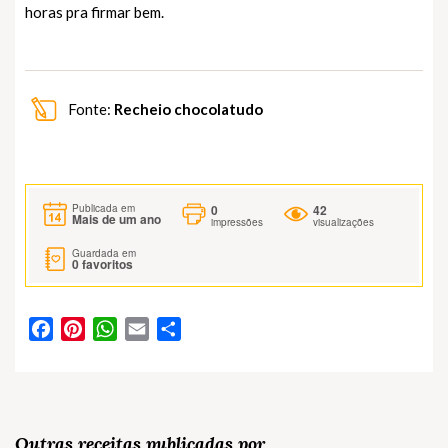
horas pra firmar bem.
Fonte:
Recheio chocolatudo
0
42
Publicada em
Mais de um ano
impressões
visualizações
Guardada em
0
favoritos
Facebook
Pinterest
WhatsApp
Email
Partilhar
Outras receitas publicadas por