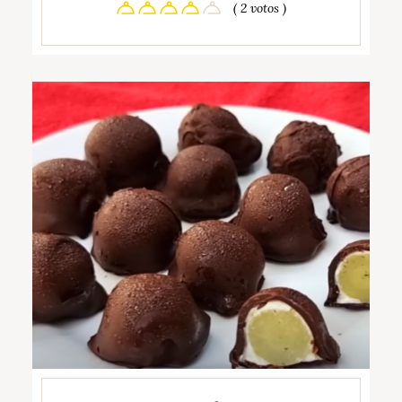
( 2 votos )