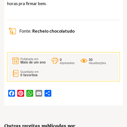
horas pra firmar bem.
Fonte:
Recheio chocolatudo
0
30
Publicada em
Mais de um ano
impressões
visualizações
Guardada em
0
favoritos
Facebook
Pinterest
WhatsApp
Email
Partilhar
Outras receitas publicadas por