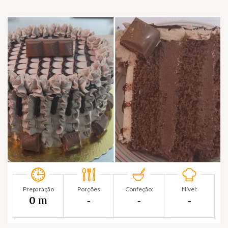
Preparação
Porções
Confeção:
Nível:
m
0
‐
‐
‐