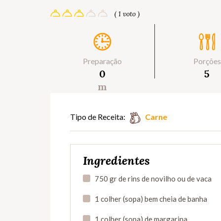
( 1 voto )
Preparação
Porções
0
5
m
Tipo de Receita:
Carne
Ingredientes
750 gr de rins de novilho ou de vaca
1 colher (sopa) bem cheia de banha
1 colher (sopa) de margarina