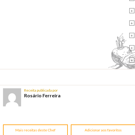
+
+
+
+
+
Receita publicada por
Rosário Ferreira
Mais receitas deste Chef
Adicionar aos favoritos