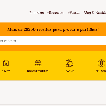
Receitas
+Recentes
+Vistas
Blog & Novid
Mais de 26350 receitas para provar e partilhar!
BIMBY
BOLOS E TORTAS
CARNE
CELÍACO