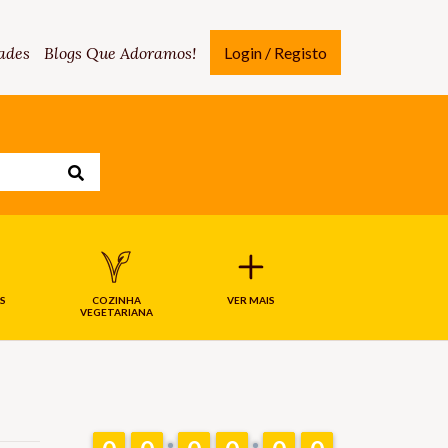
ades
Blogs Que Adoramos!
Login / Registo
S
COZINHA
VER MAIS
VEGETARIANA