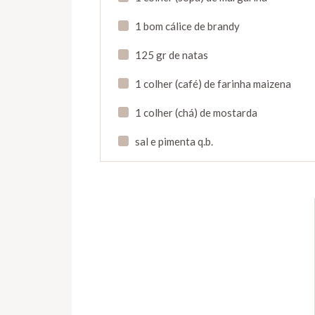
1 bom cálice de brandy
125 gr de natas
1 colher (café) de farinha maizena
1 colher (chá) de mostarda
sal e pimenta q.b.