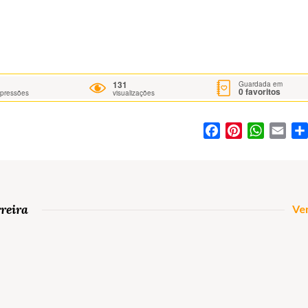
131
Guardada em
0
favoritos
mpressões
visualizações
Facebook
Pinterest
WhatsA
Ema
reira
Ver