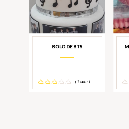
BOLO DE BTS
M
( 1 voto )