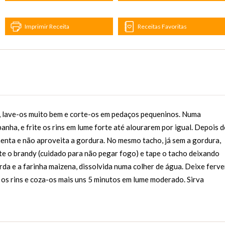
Imprimir Receita
Receitas Favoritas
as, lave-os muito bem e corte-os em pedaços pequeninos. Numa
anha, e frite os rins em lume forte até alourarem por igual. Depois d
menta e não aproveita a gordura. No mesmo tacho, já sem a gordura,
nte o brandy (cuidado para não pegar fogo) e tape o tacho deixando
rda e a farinha maizena, dissolvida numa colher de água. Deixe ferve
e os rins e coza-os mais uns 5 minutos em lume moderado. Sirva