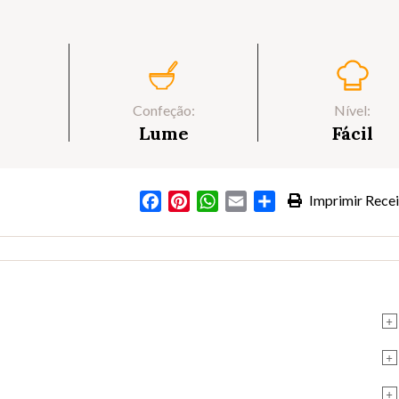
Confeção:
Nível:
Lume
Fácil
Facebook
Pinterest
WhatsApp
Email
Partilhar
Imprimir Recei
+
+
+