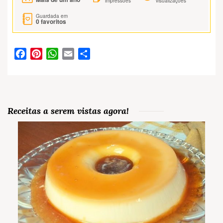
impressões
visualizações
Guardada em
0
favoritos
Facebook
Pinterest
WhatsApp
Email
Partilhar
Receitas a serem vistas agora!