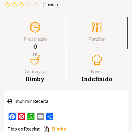
( 1 voto )
Preparação
Porções
0
‐
m
Confeção:
Nível:
Bimby
Indefinido
Imprimir Receita
Facebook
Pinterest
WhatsApp
Email
Partilhar
Tipo de Receita:
Bimby