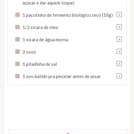
açúcar e dar aquele toque)
+
1 pacotinho de fermento biológico seco (10g)
+
1/2 xícara de óleo
+
1 xícara de água morna
+
2 ovos
+
1 pitadinha de sal
+
1 ovo batido pra pincelar antes de assar