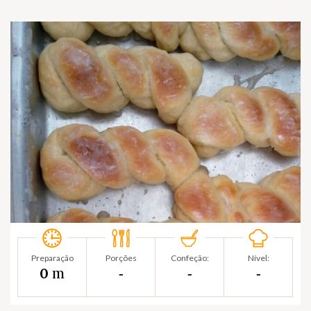
Preparação
Porções
Confeção:
Nível:
m
0
‐
‐
‐