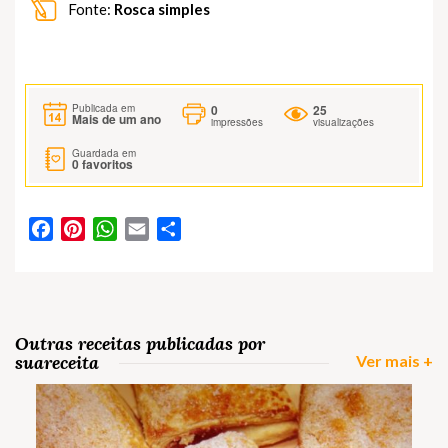
Fonte:
Rosca simples
0
25
Publicada em
Mais de um ano
impressões
visualizações
Guardada em
0
favoritos
Facebook
Pinterest
WhatsApp
Email
Partilhar
Outras receitas publicadas por
suareceita
Ver mais +