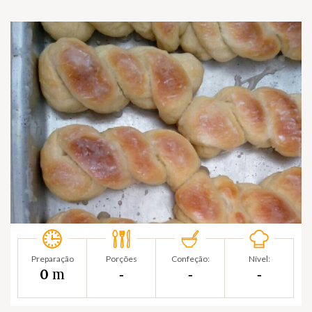
Preparação
Porções
Confeção:
Nível:
m
0
‐
‐
‐