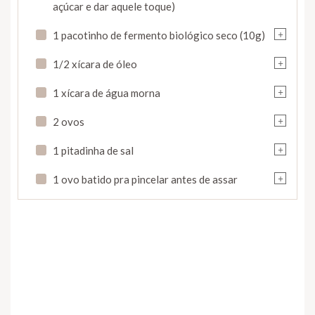
açúcar e dar aquele toque)
+
1 pacotinho de fermento biológico seco (10g)
+
1/2 xícara de óleo
+
1 xícara de água morna
+
2 ovos
+
1 pitadinha de sal
+
1 ovo batido pra pincelar antes de assar