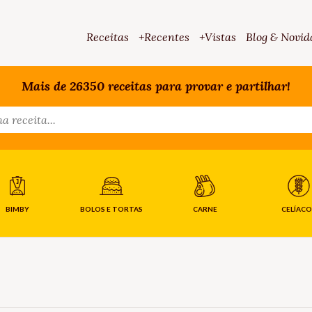
Receitas
+Recentes
+Vistas
Blog & Novid
Mais de 26350 receitas para provar e partilhar!
BIMBY
BOLOS E TORTAS
CARNE
CELÍACO