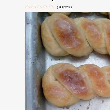
( 0 votos )