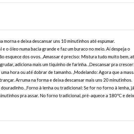
a morna e deixa descansar uns 10 minutinhos até espumar.
al e o óleo numa bacia grande e faz um buraco no meio. Aí despeja o
não esquece dos ovos. ,Amassar é preciso: Mistura tudo muito bem, a
rudar, adiciona mais um tiquinho de farinha. ,Descansar pra crescer
r uma hora ou até dobrar de tamanho. ,Modelando: Agora que a mass
 trançar. Arruma na forma e deixa descansar mais uns 20 minutinhos.
 douradinho. ,Forno à lenha ou tradicional: Se for no forno à lenha, j
minutinhos pra assar. No forno tradicional, pré-aquece a 180ºC e dei