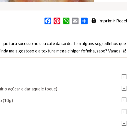
Facebook
Pinterest
WhatsApp
Email
Partilhar
Imprimir Recei
s
 que fará sucesso no seu café da tarde. Tem alguns segredinhos que 
inda mais gostoso e a textura mega e hiper fofinha, sabe? Vamos lá!
+
+
uir o açúcar e dar aquele toque)
+
o (10g)
+
+