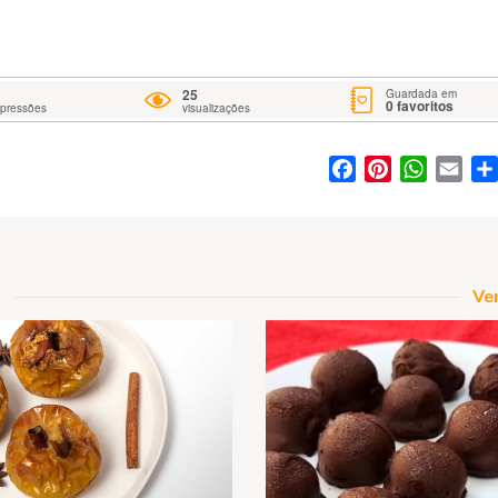
25
Guardada em
0
favoritos
mpressões
visualizações
Facebook
Pinterest
WhatsA
Ema
Ver