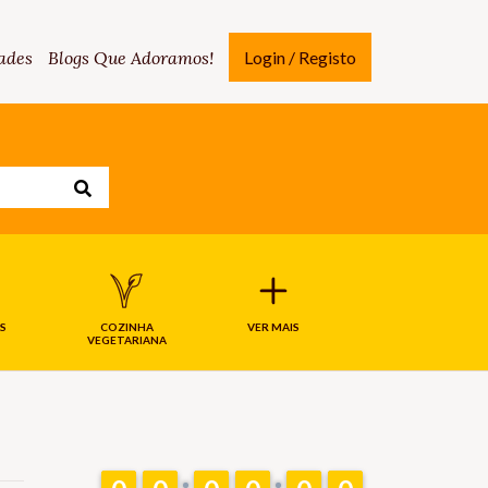
ades
Blogs Que Adoramos!
Login / Registo
S
COZINHA
VER MAIS
VEGETARIANA