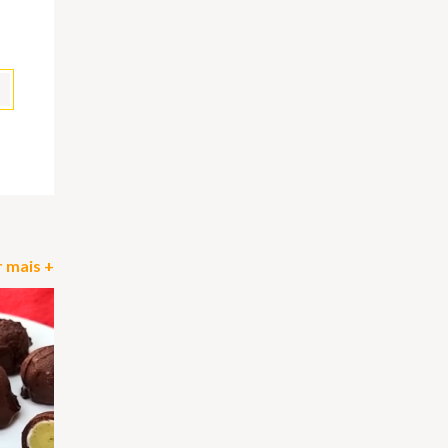
pp
il
Partilhar
 mais +