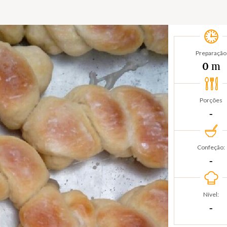
Preparação
m
0
Porções
‐
Confeção:
‐
Nível:
‐