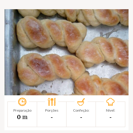
Preparação
Porções
Confeção:
Nível:
m
0
‐
‐
‐