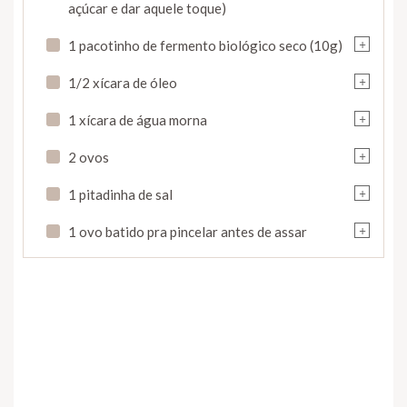
açúcar e dar aquele toque)
+
1 pacotinho de fermento biológico seco (10g)
+
1/2 xícara de óleo
+
1 xícara de água morna
+
2 ovos
+
1 pitadinha de sal
+
1 ovo batido pra pincelar antes de assar