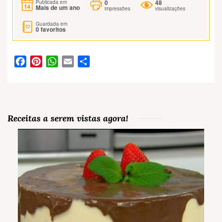
0
48
Publicada em
Mais de um ano
impressões
visualizações
Guardada em
0
favoritos
Facebook
Pinterest
WhatsApp
Email
Partilhar
Receitas a serem vistas agora!