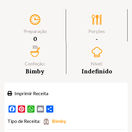
Preparação
Porções
0
‐
m
Confeção:
Nível:
Bimby
Indefinido
Imprimir Receita
Facebook
Pinterest
WhatsApp
Email
Partilhar
Tipo de Receita:
Bimby