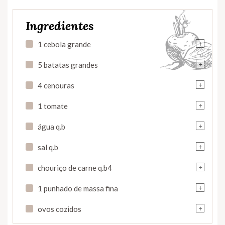
Ingredientes
+
1 cebola grande
+
5 batatas grandes
+
4 cenouras
+
1 tomate
+
água q.b
+
sal q.b
+
chouriço de carne q.b4
+
1 punhado de massa fina
+
ovos cozidos