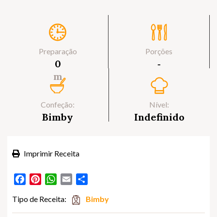
Preparação
Porções
0
‐
m
Confeção:
Nível:
Bimby
Indefinido
Imprimir Receita
Facebook
Pinterest
WhatsApp
Email
Partilhar
Tipo de Receita:
Bimby