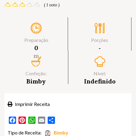
( 1 voto )
Preparação
Porções
0
‐
m
Confeção:
Nível:
Bimby
Indefinido
Imprimir Receita
Facebook
Pinterest
WhatsApp
Email
Partilhar
Tipo de Receita:
Bimby