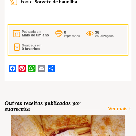
Fonte:
Sorvete de baunilha
0
36
Publicada em
Mais de um ano
impressões
visualizações
Guardada em
0
favoritos
Facebook
Pinterest
WhatsApp
Email
Partilhar
Outras receitas publicadas por
suareceita
Ver mais +