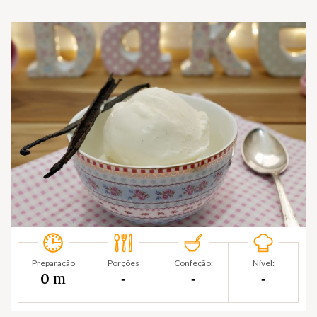
Preparação
Porções
Confeção:
Nível:
m
0
‐
‐
‐