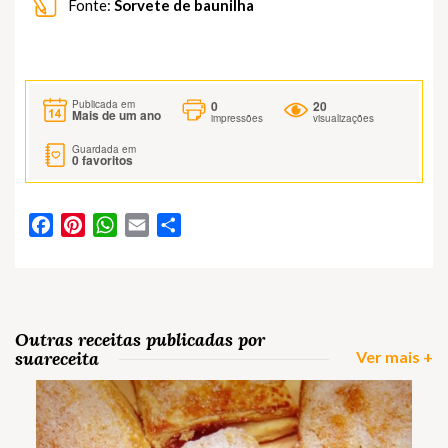
Fonte:
Sorvete de baunilha
0
20
Publicada em
Mais de um ano
impressões
visualizações
Guardada em
0
favoritos
Facebook
Pinterest
WhatsApp
Email
Partilhar
Outras receitas publicadas por
suareceita
Ver mais +