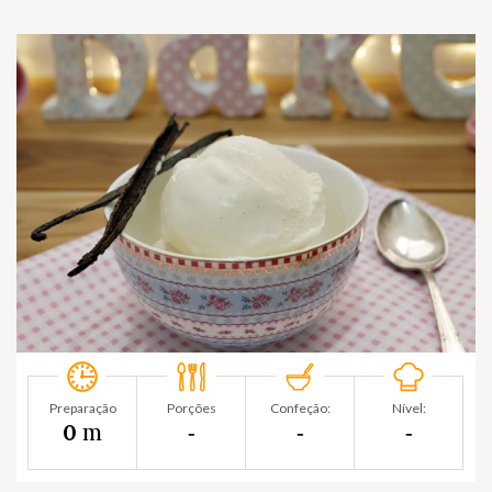
Preparação
Porções
Confeção:
Nível:
m
0
‐
‐
‐