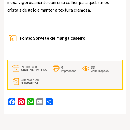
mexa vigorosamente com uma colher para quebrar os
cristais de gelo e manter a textura cremosa.
Fonte:
Sorvete de manga caseiro
0
33
Publicada em
Mais de um ano
impressões
visualizações
Guardada em
0
favoritos
Facebook
Pinterest
WhatsApp
Email
Partilhar