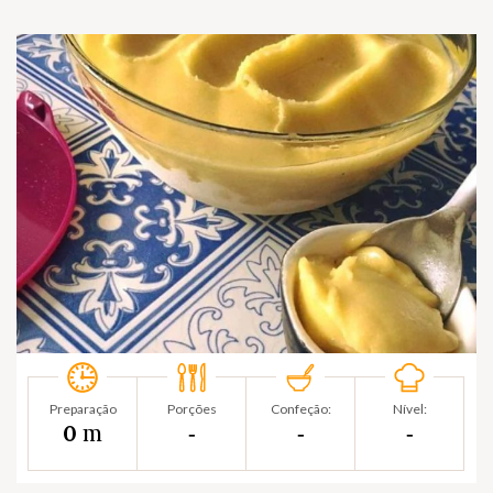
Preparação
Porções
Confeção:
Nível:
m
0
‐
‐
‐