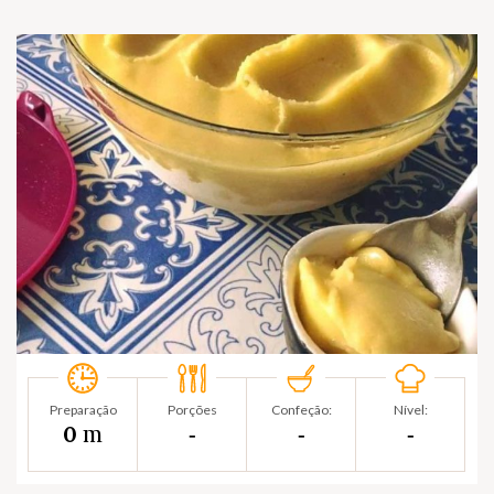
Preparação
Porções
Confeção:
Nível:
m
0
‐
‐
‐