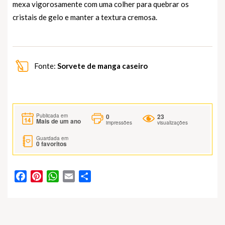
mexa vigorosamente com uma colher para quebrar os
cristais de gelo e manter a textura cremosa.
Fonte:
Sorvete de manga caseiro
0
23
Publicada em
Mais de um ano
impressões
visualizações
Guardada em
0
favoritos
Facebook
Pinterest
WhatsApp
Email
Partilhar