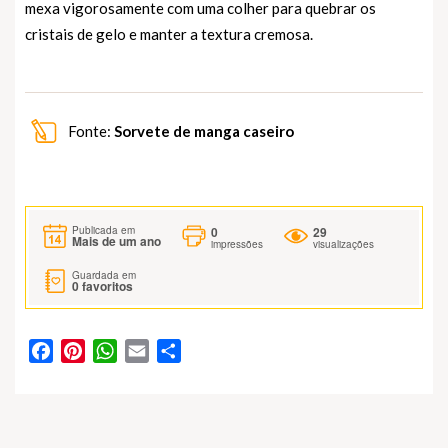
mexa vigorosamente com uma colher para quebrar os
cristais de gelo e manter a textura cremosa.
Fonte:
Sorvete de manga caseiro
0
29
Publicada em
Mais de um ano
impressões
visualizações
Guardada em
0
favoritos
Facebook
Pinterest
WhatsApp
Email
Partilhar