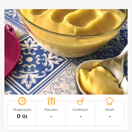
Preparação
Porções
Confeção:
Nível:
m
0
‐
‐
‐