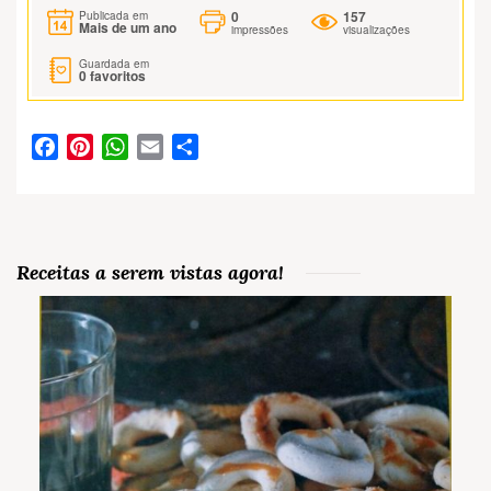
0
157
Publicada em
Mais de um ano
impressões
visualizações
Guardada em
0
favoritos
Facebook
Pinterest
WhatsApp
Email
Partilhar
Receitas a serem vistas agora!