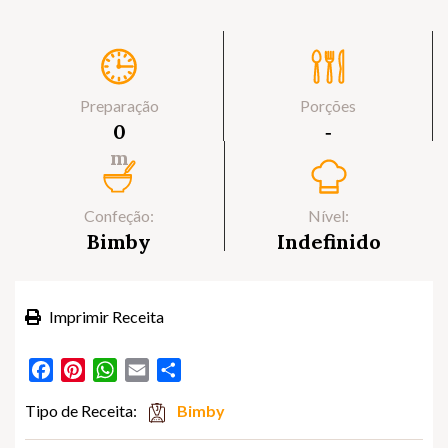
Preparação
Porções
0
‐
m
Confeção:
Nível:
Bimby
Indefinido
Imprimir Receita
Facebook
Pinterest
WhatsApp
Email
Partilhar
Tipo de Receita:
Bimby