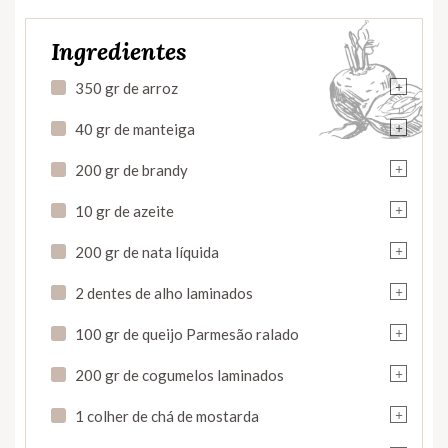
Ingredientes
+
350 gr de arroz
+
40 gr de manteiga
+
200 gr de brandy
+
10 gr de azeite
+
200 gr de nata líquida
+
2 dentes de alho laminados
+
100 gr de queijo Parmesão ralado
+
200 gr de cogumelos laminados
+
1 colher de chá de mostarda