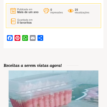
0
25
Publicada em
Mais de um ano
impressões
visualizações
Guardada em
0
favoritos
Facebook
Pinterest
WhatsApp
Email
Partilhar
Receitas a serem vistas agora!