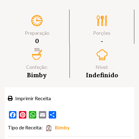
Preparação
Porções
0
‐
m
Confeção:
Nível:
Bimby
Indefinido
Imprimir Receita
Facebook
Pinterest
WhatsApp
Email
Partilhar
Tipo de Receita:
Bimby