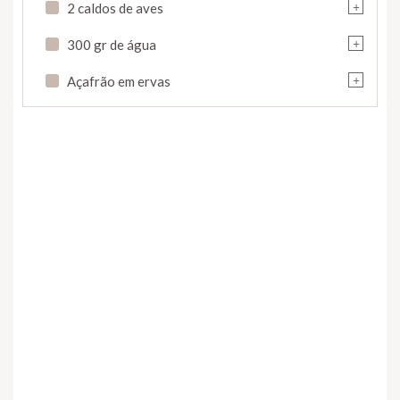
+
2 caldos de aves
+
300 gr de água
+
Açafrão em ervas