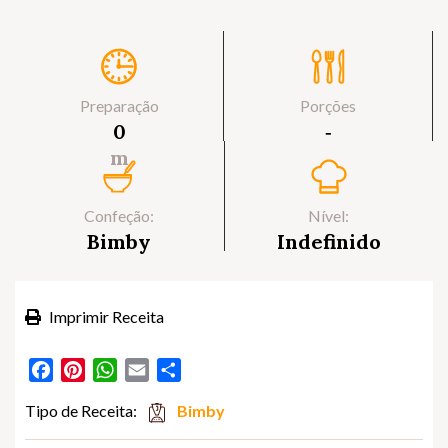
Preparação
Porções
0
‐
m
Confeção:
Nível:
Bimby
Indefinido
Imprimir Receita
Facebook
Pinterest
WhatsApp
Email
Partilhar
Tipo de Receita:
Bimby