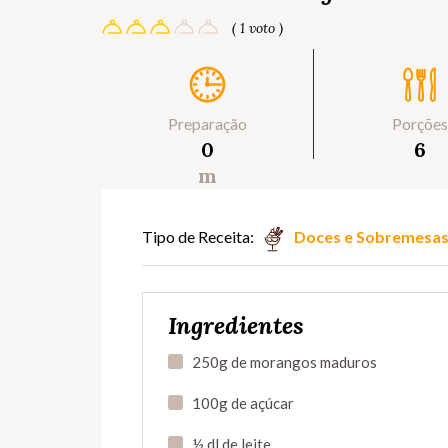
( 1 voto )
Preparação
Porções
0
6
m
Tipo de Receita:
Doces e Sobremesa
Ingredientes
250g de morangos maduros
100g de açúcar
½ dl de leite