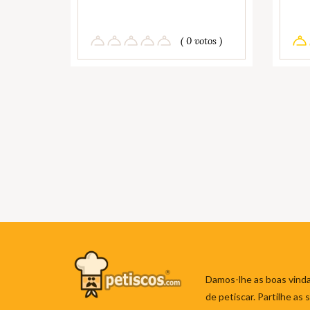
( 0 votos )
Damos-lhe as boas vinda
de petiscar. Partilhe as