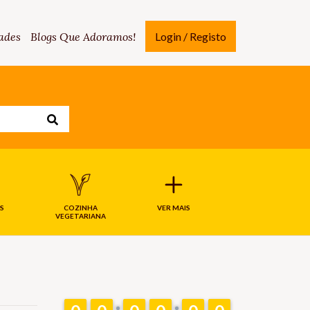
ades
Blogs Que Adoramos!
Login / Registo
S
COZINHA
VER MAIS
VEGETARIANA