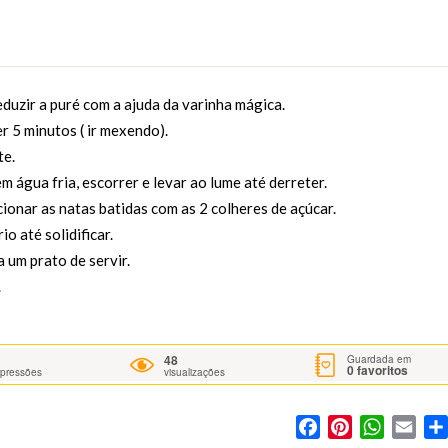
uzir a puré com a ajuda da varinha mágica.
r 5 minutos ( ir mexendo).
te.
m água fria, escorrer e levar ao lume até derreter.
cionar as natas batidas com as 2 colheres de açúcar.
o até solidificar.
 um prato de servir.
.
48
Guardada em
0
favoritos
mpressões
visualizações
Facebook
Pinterest
WhatsA
Ema