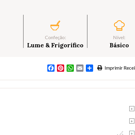
Confeção:
Nível:
Lume & Frigorífico
Básico
Facebook
Pinterest
WhatsApp
Email
Partilhar
Imprimir Recei
s
+
+
+