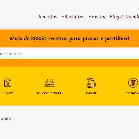
Receitas
+Recentes
+Vistas
Blog & Novid
Mais de 26350 receitas para provar e partilhar!
BIMBY
BOLOS E TORTAS
CARNE
CELÍACO
rango