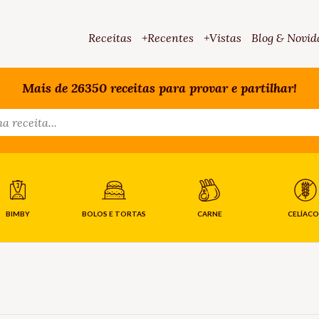
Receitas
+Recentes
+Vistas
Blog & Novid
Mais de 26350 receitas para provar e partilhar!
BIMBY
BOLOS E TORTAS
CARNE
CELÍACO