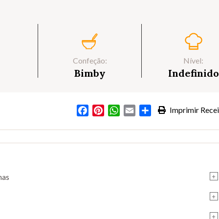
Confeção:
Nível:
Bimby
Indefinido
Facebook
Pinterest
WhatsApp
Email
Partilhar
Imprimir Recei
+
nas
+
+