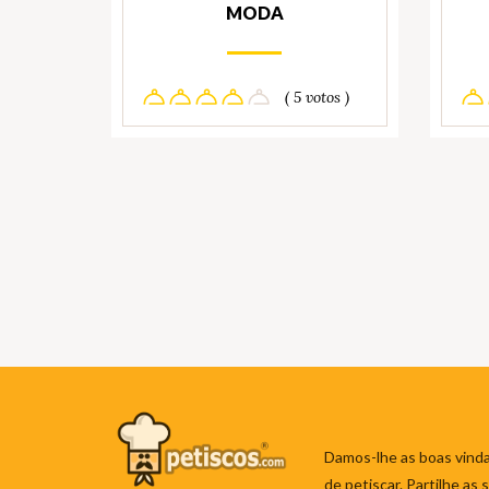
MODA
( 5 votos )
Damos-lhe as boas vinda
de petiscar. Partilhe as