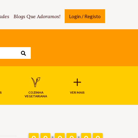
ades
Blogs Que Adoramos!
Login / Registo
S
COZINHA
VER MAIS
VEGETARIANA