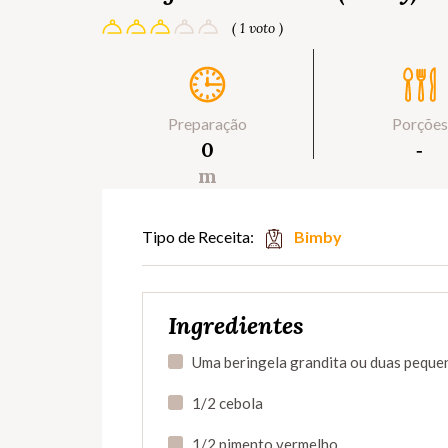
( 1 voto )
Preparação
Porções
0
‐
m
Tipo de Receita:
Bimby
Ingredientes
Uma beringela grandita ou duas peque
1/2 cebola
1/2 pimento vermelho