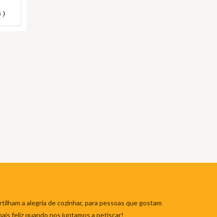
 )
tilham a alegria de cozinhar, para pessoas que gostam
mais feliz quando nos juntamos a petiscar!