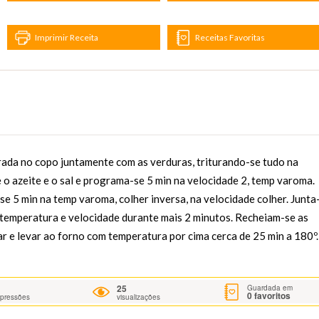
Imprimir Receita
Receitas Favoritas
irada no copo juntamente com as verduras, triturando-se tudo na
 o azeite e o sal e programa-se 5 min na velocidade 2, temp varoma.
 5 min na temp varoma, colher inversa, na velocidade colher. Junta
temperatura e velocidade durante mais 2 minutos. Recheiam-se as
ar e levar ao forno com temperatura por cima cerca de 25 min a 180º.
25
Guardada em
0
favoritos
mpressões
visualizações