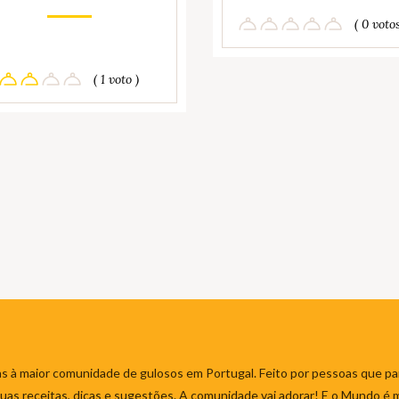
( 0 votos
( 1 voto )
s à maior comunidade de gulosos em Portugal. Feito por pessoas que par
 suas receitas, dicas e sugestões. A comunidade vai adorar! E o Mundo é 