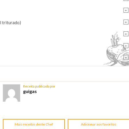
+
+
 triturado)
+
+
+
Receita publicada por
guigas
Mais receitas deste Chef
Adicionar aos favoritos