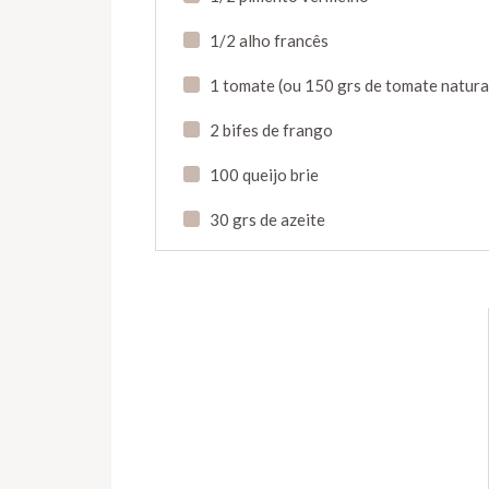
1/2 alho francês
1 tomate (ou 150 grs de tomate natural
2 bifes de frango
100 queijo brie
30 grs de azeite