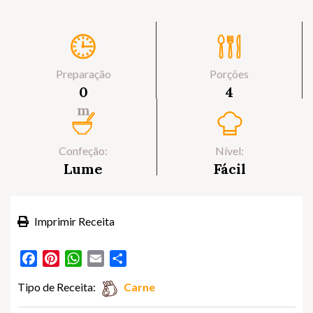
Preparação
Porções
0
4
m
Confeção:
Nível:
Lume
Fácil
Imprimir Receita
Facebook
Pinterest
WhatsApp
Email
Partilhar
Tipo de Receita:
Carne