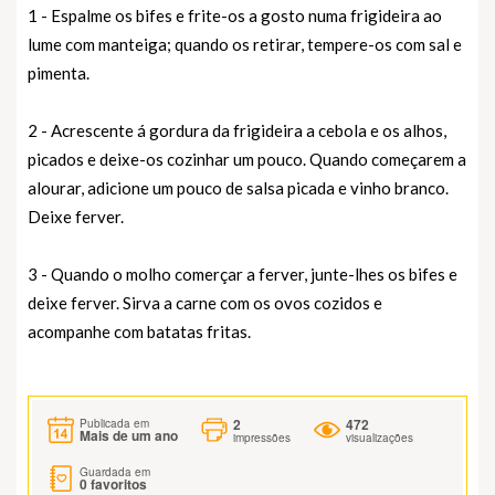
1 - Espalme os bifes e frite-os a gosto numa frigideira ao
lume com manteiga; quando os retirar, tempere-os com sal e
pimenta.
2 - Acrescente á gordura da frigideira a cebola e os alhos,
picados e deixe-os cozinhar um pouco. Quando começarem a
alourar, adicione um pouco de salsa picada e vinho branco.
Deixe ferver.
3 - Quando o molho comerçar a ferver, junte-lhes os bifes e
deixe ferver. Sirva a carne com os ovos cozidos e
acompanhe com batatas fritas.
2
472
Publicada em
Mais de um ano
impressões
visualizações
Guardada em
0
favoritos