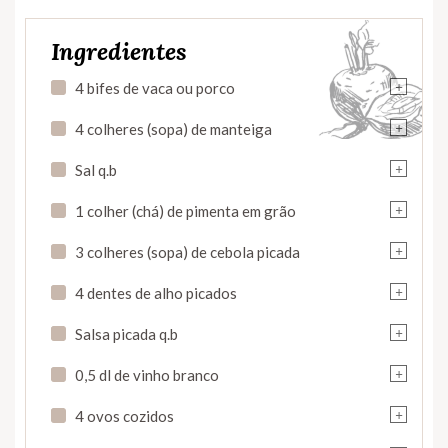
Ingredientes
+
4 bifes de vaca ou porco
+
4 colheres (sopa) de manteiga
+
Sal q.b
+
1 colher (chá) de pimenta em grão
+
3 colheres (sopa) de cebola picada
+
4 dentes de alho picados
+
Salsa picada q.b
+
0,5 dl de vinho branco
+
4 ovos cozidos