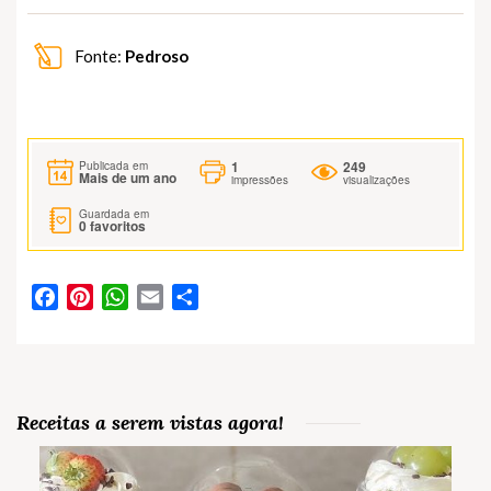
Fonte:
Pedroso
1
249
Publicada em
Mais de um ano
impressões
visualizações
Guardada em
0
favoritos
Facebook
Pinterest
WhatsApp
Email
Partilhar
Receitas a serem vistas agora!