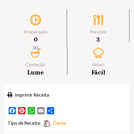
Preparação
Porções
0
3
m
Confeção:
Nível:
Lume
Fácil
Imprimir Receita
Facebook
Pinterest
WhatsApp
Email
Partilhar
Tipo de Receita:
Carne