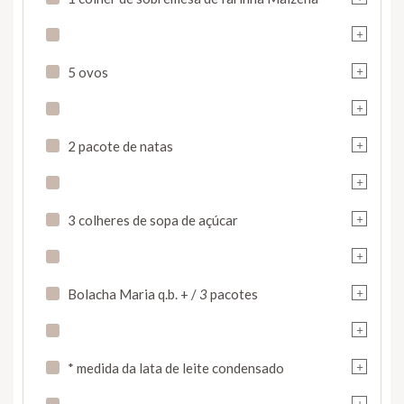
+
+
5 ovos
+
+
2 pacote de natas
+
+
3 colheres de sopa de açúcar
+
+
Bolacha Maria q.b. + /
3
pacotes
+
+
* medida da lata de leite condensado
+