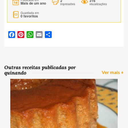
2
316
Publicada em
Mais de um ano
impressões
visualizações
Guardada em
0
favoritos
Facebook
Pinterest
WhatsApp
Email
Partilhar
Outras receitas publicadas por
quinando
Ver mais +