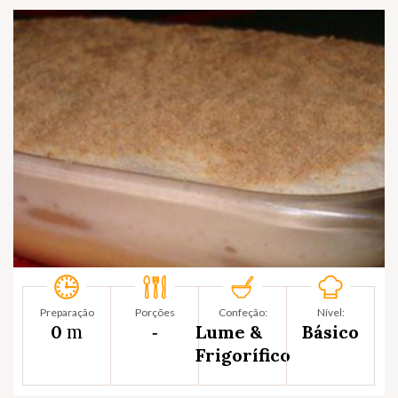
Preparação
Porções
Confeção:
Nível:
m
0
‐
Lume &
Básico
Frigorífico