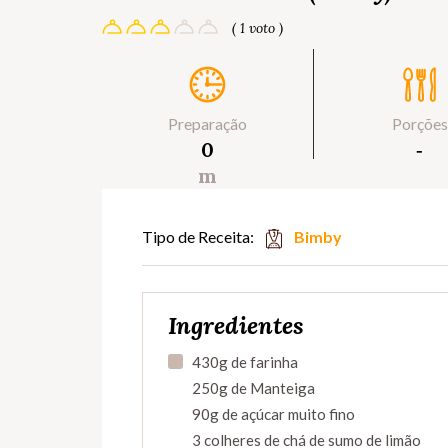
( 1 voto )
Preparação
Porções
0
‐
m
Tipo de Receita:
Bimby
Ingredientes
430g de farinha
250g de Manteiga
90g de açúcar muito fino
3 colheres de chá de sumo de limão