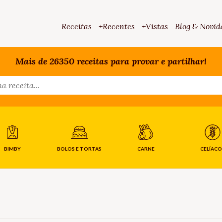
Receitas
+Recentes
+Vistas
Blog & Novid
Mais de 26350 receitas para provar e partilhar!
BIMBY
BOLOS E TORTAS
CARNE
CELÍACO