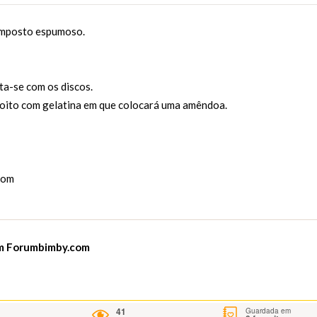
omposto espumoso.
rta-se com os discos.
scoito com gelatina em que colocará uma amêndoa.
com
em
Forumbimby.com
41
Guardada em