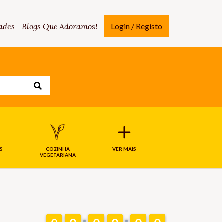
ades
Blogs Que Adoramos!
Login / Registo
S
COZINHA
VER MAIS
VEGETARIANA