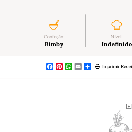
Confeção:
Nível:
Bimby
Indefinido
Facebook
Pinterest
WhatsApp
Email
Partilhar
Imprimir Recei
+