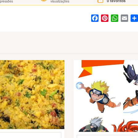
0
favoritos
mpressões
visualizações
Facebook
Pinterest
WhatsA
Ema