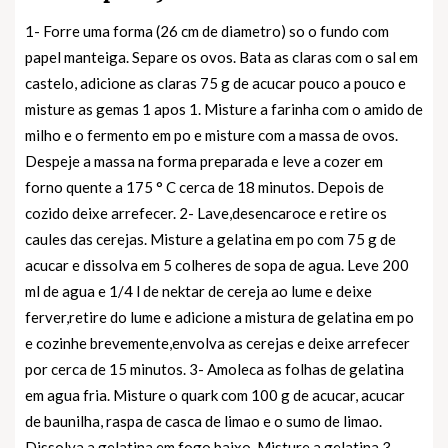
1- Forre uma forma (26 cm de diametro) so o fundo com
papel manteiga. Separe os ovos. Bata as claras com o sal em
castelo, adicione as claras 75 g de acucar pouco a pouco e
misture as gemas 1 apos 1. Misture a farinha com o amido de
milho e o fermento em po e misture com a massa de ovos.
Despeje a massa na forma preparada e leve a cozer em
forno quente a 175 ° C cerca de 18 minutos. Depois de
cozido deixe arrefecer. 2- Lave,desencaroce e retire os
caules das cerejas. Misture a gelatina em po com 75 g de
acucar e dissolva em 5 colheres de sopa de agua. Leve 200
ml de agua e 1/4 l de nektar de cereja ao lume e deixe
ferver,retire do lume e adicione a mistura de gelatina em po
e cozinhe brevemente,envolva as cerejas e deixe arrefecer
por cerca de 15 minutos. 3- Amoleca as folhas de gelatina
em agua fria. Misture o quark com 100 g de acucar, acucar
de baunilha, raspa de casca de limao e o sumo de limao.
Dissolva a gelatina em fogo baixo. Misture a gelatina 3