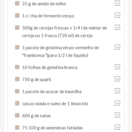
+
25 g de amido de milho
+
1 c/ cha de fermento em po
+
500g de cerejas frescas + 1/4 l de nektar de
cereja ou 1 frasco (720 ml) de cereja
+
1 pacote de gelatina em po vermelho de
"framboesa "(para 1/2 l de liquido)
+
10 folhas de gelatina branca
+
750 g de quark
+
1 pacote de acucar de baunilha
+
casca ralada e sumo de 1 limao bio
+
600 g de natas
+
75
100
g de amendoas fatiadas