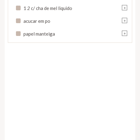
+
1
2
c/ cha de mel liquido
+
acucar em po
+
papel manteiga