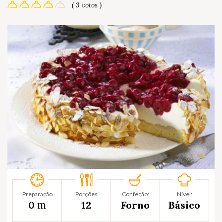
( 3 votos )
Preparação
Porções
Confeção:
Nível:
m
0
12
Forno
Básico