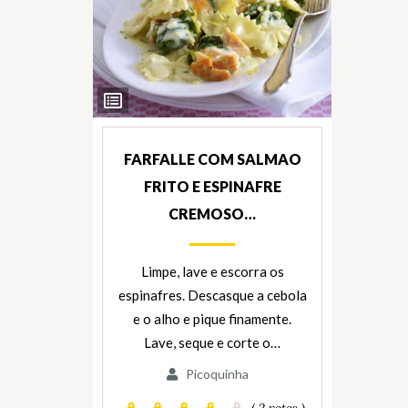
Ver
Ingredientes
FARFALLE COM SALMAO
FRITO E ESPINAFRE
CREMOSO…
Limpe, lave e escorra os
espinafres. Descasque a cebola
e o alho e pique finamente.
Lave, seque e corte o…
Picoquinha
( 2 votos )