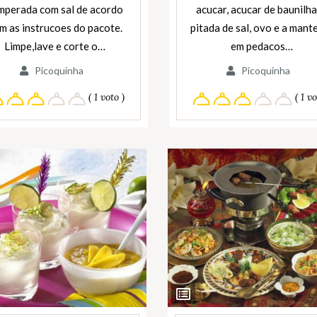
mperada com sal de acordo
acucar, acucar de baunilha
m as instrucoes do pacote.
pitada de sal, ovo e a mant
Limpe,lave e corte o…
em pedacos…
Picoquinha
Picoquinha
( 1 voto )
( 1 vo
Ver
entes
Ingredientes