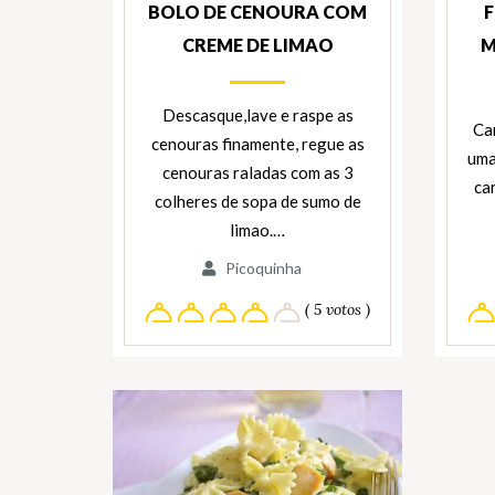
BOLO DE CENOURA COM
CREME DE LIMAO
M
Descasque,lave e raspe as
Ca
cenouras finamente, regue as
uma
cenouras raladas com as 3
ca
colheres de sopa de sumo de
limao.…
Picoquinha
( 5 votos )