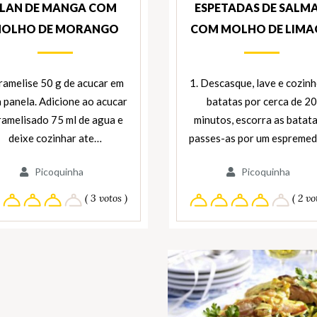
FLAN DE MANGA COM
ESPETADAS DE SALM
OLHO DE MORANGO
COM MOLHO DE LIM
ramelise 50 g de acucar em
1. Descasque, lave e cozinh
 panela. Adicione ao acucar
batatas por cerca de 2
ramelisado 75 ml de agua e
minutos, escorra as batata
deixe cozinhar ate…
passes-as por um espreme
Picoquinha
Picoquinha
( 3 votos )
( 2 vo