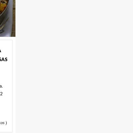
A
SAS
a.
 2
os )