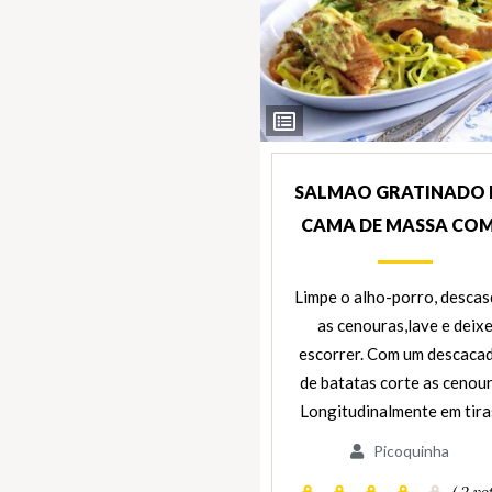
Ver
Ingredientes
SALMAO GRATINADO
CAMA DE MASSA CO
Limpe o alho-porro, desca
as cenouras,lave e deix
escorrer. Com um descaca
de batatas corte as cenou
Longitudinalmente em tir
Picoquinha
( 2 vot