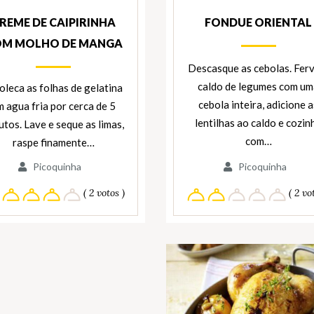
REME DE CAIPIRINHA
FONDUE ORIENTAL
M MOLHO DE MANGA
Descasque as cebolas. Fer
caldo de legumes com um
leca as folhas de gelatina
cebola inteira, adicione a
m agua fria por cerca de 5
lentilhas ao caldo e cozin
utos. Lave e seque as limas,
com…
raspe finamente…
Picoquinha
Picoquinha
( 2 votos )
( 2 vot