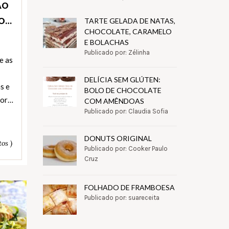
AO
AO…
TARTE GELADA DE NATAS,
CHOCOLATE, CARAMELO
E BOLACHAS
Publicado por: Zélinha
e as
0
DELÍCIA SEM GLÚTEN:
s e
BOLO DE CHOCOLATE
dor…
COM AMÊNDOAS
Publicado por: Claudia Sofia
DONUTS ORIGINAL
tos )
Publicado por: Cooker Paulo
Cruz
FOLHADO DE FRAMBOESA
Publicado por: suareceita