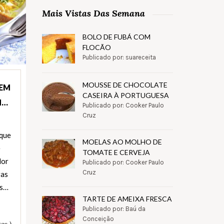
Mais Vistas Das Semana
BOLO DE FUBÁ COM
FLOCÃO
Publicado por: suareceita
MOUSSE DE CHOCOLATE
 EM
CASEIRA À PORTUGUESA
M…
Publicado por: Cooker Paulo
Cruz
sque
MOELAS AO MOLHO DE
e
TOMATE E CERVEJA
dor
Publicado por: Cooker Paulo
Cruz
ras
as…
TARTE DE AMEIXA FRESCA
Publicado por: Baú da
Conceição
os )