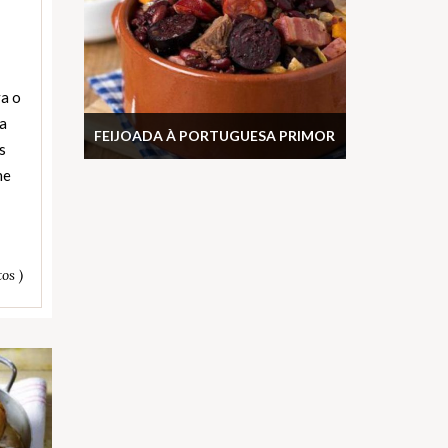
va o
a
FEIJOADA À PORTUGUESA PRIMOR
s
he
os )