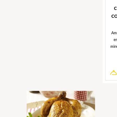
C
CO
Amo
e
min