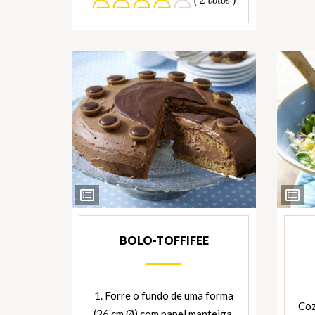
Ver
Ver
Ingredientes
Ingred
BOLO-TOFFIFEE
1. Forre o fundo de uma forma
Coz
(26 cm Ø) com papel manteiga.