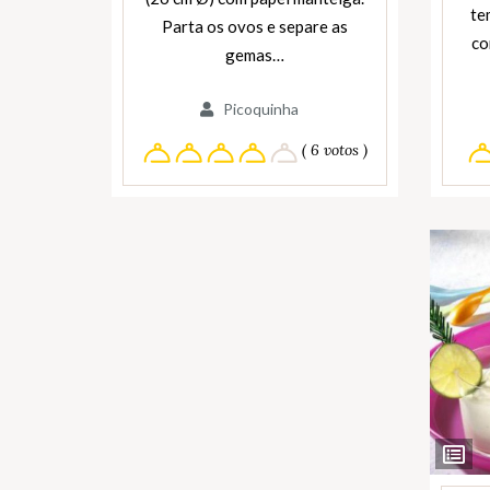
te
Parta os ovos e separe as
co
gemas…
Picoquinha
( 6 votos )
Ver
Ingredi