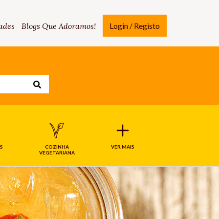
ades
Blogs Que Adoramos!
Login / Registo
S
COZINHA
VER MAIS
VEGETARIANA