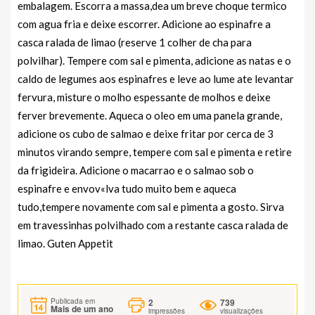
embalagem. Escorra a massa,dea um breve choque termico
com agua fria e deixe escorrer. Adicione ao espinafre a
casca ralada de limao (reserve 1 colher de cha para
polvilhar). Tempere com sal e pimenta, adicione as natas e o
caldo de legumes aos espinafres e leve ao lume ate levantar
fervura, misture o molho espessante de molhos e deixe
ferver brevemente. Aqueca o oleo em uma panela grande,
adicione os cubo de salmao e deixe fritar por cerca de 3
minutos virando sempre, tempere com sal e pimenta e retire
da frigideira. Adicione o macarrao e o salmao sob o
espinafre e envov«lva tudo muito bem e aqueca
tudo,tempere novamente com sal e pimenta a gosto. Sirva
em travessinhas polvilhado com a restante casca ralada de
limao. Guten Appetit
2
739
Publicada em
Mais de um ano
impressões
visualizações