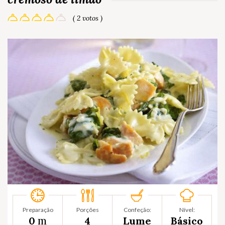
( 2 votos )
Preparação
Porções
Confeção:
Nível:
m
0
4
Lume
Básico