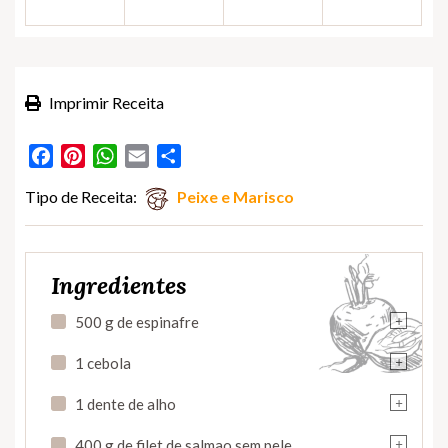
Imprimir Receita
Facebook
Pinterest
WhatsApp
Email
Partilhar
Tipo de Receita:
Peixe e Marisco
Ingredientes
+
500 g de espinafre
+
1 cebola
+
1 dente de alho
+
400 g de filet de salmao sem pele