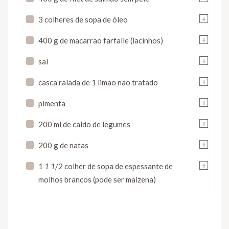
+
3 colheres de sopa de óleo
+
400 g de macarrao farfalle (lacinhos)
+
sal
+
casca ralada de 1 limao nao tratado
+
pimenta
+
200 ml de caldo de legumes
+
200 g de natas
+
1
1
1
/2 colher de sopa de espessante de
molhos brancos (pode ser maizena)