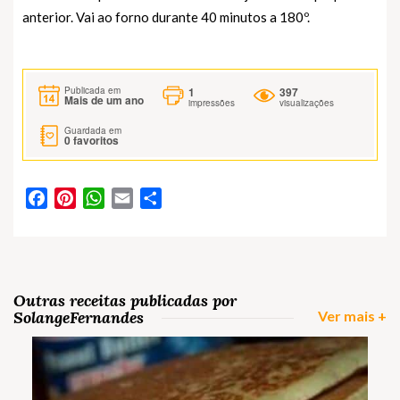
anterior. Vai ao forno durante 40 minutos a 180º.
1
397
Publicada em
Mais de um ano
impressões
visualizações
Guardada em
0
favoritos
Facebook
Pinterest
WhatsApp
Email
Partilhar
Outras receitas publicadas por
SolangeFernandes
Ver mais +